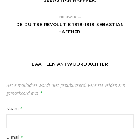
SEBASTIAN HAFFNER.
NIEUWER
DE DUITSE REVOLUTIE 1918-1919 SEBASTIAN
HAFFNER.
LAAT EEN ANTWOORD ACHTER
Het e-mailadres wordt niet gepubliceerd.
Vereiste velden zijn
gemarkeerd met
*
Naam
*
E-mail
*