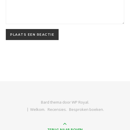
Bard thema door
WP Royal
.
Welkom.
Recensies.
Besproken boeken.
TERUG NAAR BOVEN