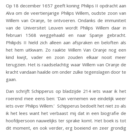
Op 18 december 1657 geeft koning Philips II opdracht aan
Alva om de veertienjarige Philips Willem, oudste zoon van
Willem van Oranje, te ontvoeren. Ondanks de immuniteit
van de Universitet Leuven wordt Philips Willem daar in
februari 1568 weggehaald en naar Spanje gebracht.
Philipds II hield zich alleen aan afspraken en beloften als
het hem uitkwam. Zo raakte Willem Van Oranje nog een
kind kwijt, vader en zoon zouden elkaar nooit meer
terugzien. Het is raadselachtig waar Willem van Oranje de
kracht vandaan haalde om onder zulke tegenslagen door te
gaan.
Dan schrijft Schipperus op bladzijde 214 iets waar ik het
roerend mee eens ben: ‘Dan vernemen we eindelijk weer
iets over Philips Willem.’ Schipperus bedoelt het niet zo als
ik het lees want het verbaast mij dat in een biografie de
hoofdpersoon nauwelijks ter sprake komt. Het boek is tot
dit moment, en ook verder, erg boeiend en zeer grondig