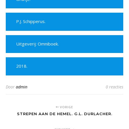
P.J. Schipperus.
Uitgeverij: Omniboek.
2018.
Door
admin
0 reacties
VORIGE
STREPEN AAN DE HEMEL. G.L. DURLACHER.