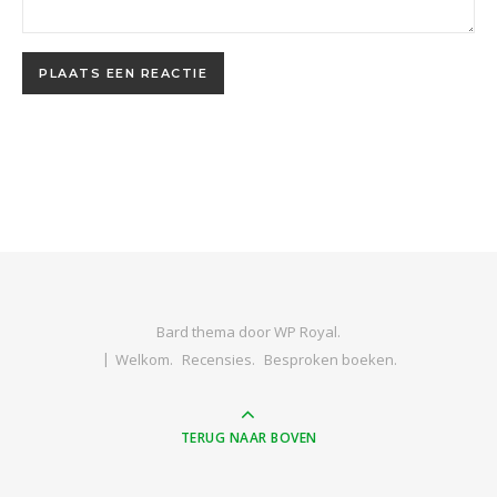
Bard thema door
WP Royal
.
Welkom.
Recensies.
Besproken boeken.
TERUG NAAR BOVEN