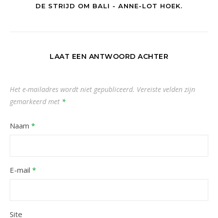
DE STRIJD OM BALI - ANNE-LOT HOEK.
LAAT EEN ANTWOORD ACHTER
Het e-mailadres wordt niet gepubliceerd.
Vereiste velden zijn
gemarkeerd met
*
Naam
*
E-mail
*
Site