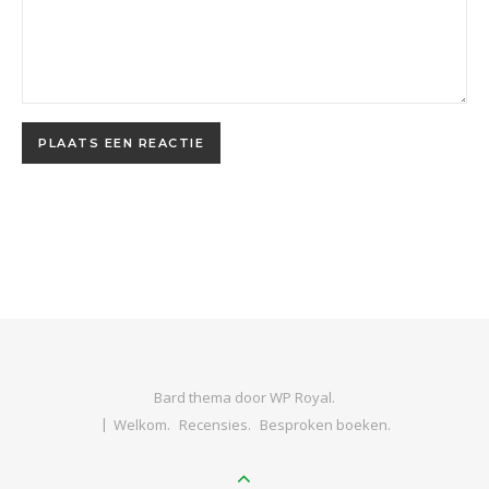
Bard thema door
WP Royal
.
Welkom.
Recensies.
Besproken boeken.