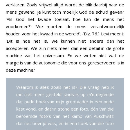
verklaren. Zoals vrijwel altijd wordt de blik daarbij naar de
mens gewend. Je kunt toch moeilijk God de schuld geven?
‘Als God het kwade toelaat, hoe kan de mens het
voorkomen?’ ‘We moeten de mens verantwoordelijk
houden voor het kwaad in de wereld’. (Blz. 76.) Levi meent:
‘Dit is hoe het is, we kunnen niet anders dan het
accepteren. We zijn niets meer dan een detail in de grote
machine van het universum. En we weten niet wat de
marge is van de autonomie die voor ons gereserveerd is in
deze machine.’
Waarom is alles zoals het is? Die vraag heb ik
me niet meer gesteld sinds ik op m’n negende
dat oude boek van mijn grootvader in een oude
kast vond, en daarin stond een foto, één van die
beroemde foto’s van het kamp van Auschwitz
dat net bevrijd was, en in een hoek van die foto