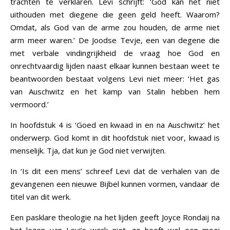
trachten te verklaren. Levi schrijft: ‘God kan het niet
uithouden met diegene die geen geld heeft. Waarom?
Omdat, als God van de arme zou houden, de arme niet
arm meer waren.’ De Joodse Tevje, een van degene die
met verbale vindingrijkheid de vraag hoe God en
onrechtvaardig lijden naast elkaar kunnen bestaan weet te
beantwoorden bestaat volgens Levi niet meer: ‘Het gas
van Auschwitz en het kamp van Stalin hebben hem
vermoord.’
In hoofdstuk 4 is ‘Goed en kwaad in en na Auschwitz’ het
onderwerp. God komt in dit hoofdstuk niet voor, kwaad is
menselijk. Tja, dat kun je God niet verwijten.
In ‘Is dit een mens’ schreef Levi dat de verhalen van de
gevangenen een nieuwe Bijbel kunnen vormen, vandaar de
titel van dit werk.
Een pasklare theologie na het lijden geeft Joyce Rondaij na
het lezen van Levi’s werk niet, ze heeft wel een mooi