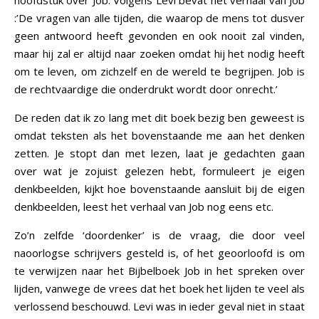
hoofdstuk over Job. Volgens Levi bevat het verhaal van Job
:’De vragen van alle tijden, die waarop de mens tot dusver
geen antwoord heeft gevonden en ook nooit zal vinden,
maar hij zal er altijd naar zoeken omdat hij het nodig heeft
om te leven, om zichzelf en de wereld te begrijpen. Job is
de rechtvaardige die onderdrukt wordt door onrecht.’
De reden dat ik zo lang met dit boek bezig ben geweest is
omdat teksten als het bovenstaande me aan het denken
zetten. Je stopt dan met lezen, laat je gedachten gaan
over wat je zojuist gelezen hebt, formuleert je eigen
denkbeelden, kijkt hoe bovenstaande aansluit bij de eigen
denkbeelden, leest het verhaal van Job nog eens etc.
Zo’n zelfde ‘doordenker’ is de vraag, die door veel
naoorlogse schrijvers gesteld is, of het geoorloofd is om
te verwijzen naar het Bijbelboek Job in het spreken over
lijden, vanwege de vrees dat het boek het lijden te veel als
verlossend beschouwd. Levi was in ieder geval niet in staat