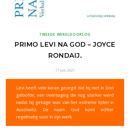
TWEEDE WERELDOORLOG
PRIMO LEVI NA GOD – JOYCE
RONDAIJ.
17 juni 2021
Levi heeft vele keren gezegd dat hij niet in God
geloofde, een overtuiging die nog sterker werd
nadat hij getuige was van het extreme lijden in
Auschwitz. De naam God komt echter
regelmatig voor in zijn werk.