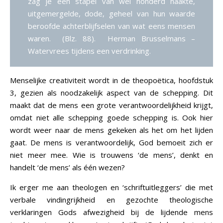
zag je een stapel van wel honderd naakte,
uitgemergelde, dode, geheel van hun waarde
beroofde achterblijfselen van wat eens mensen
waren. (Blz. 88). Herman Brusselmans –
Watervrees tijdens een verdrinking.
Menselijke creativiteit wordt in de theopoëtica, hoofdstuk
3, gezien als noodzakelijk aspect van de schepping. Dit
maakt dat de mens een grote verantwoordelijkheid krijgt,
omdat niet alle schepping goede schepping is. Ook hier
wordt weer naar de mens gekeken als het om het lijden
gaat. De mens is verantwoordelijk, God bemoeit zich er
niet meer mee. Wie is trouwens ‘de mens’, denkt en
handelt ‘de mens’ als één wezen?
Ik erger me aan theologen en ‘schriftuitleggers’ die met
verbale vindingrijkheid en gezochte theologische
verklaringen Gods afwezigheid bij de lijdende mens