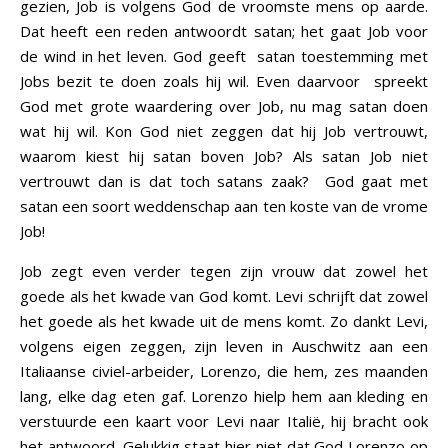
gezien, Job is volgens God de vroomste mens op aarde.
Dat heeft een reden antwoordt satan; het gaat Job voor
de wind in het leven. God geeft satan toestemming met
Jobs bezit te doen zoals hij wil. Even daarvoor spreekt
God met grote waardering over Job, nu mag satan doen
wat hij wil. Kon God niet zeggen dat hij Job vertrouwt,
waarom kiest hij satan boven Job? Als satan Job niet
vertrouwt dan is dat toch satans zaak? God gaat met
satan een soort weddenschap aan ten koste van de vrome
Job!
Job zegt even verder tegen zijn vrouw dat zowel het
goede als het kwade van God komt. Levi schrijft dat zowel
het goede als het kwade uit de mens komt. Zo dankt Levi,
volgens eigen zeggen, zijn leven in Auschwitz aan een
Italiaanse civiel-arbeider, Lorenzo, die hem, zes maanden
lang, elke dag eten gaf. Lorenzo hielp hem aan kleding en
verstuurde een kaart voor Levi naar Italië, hij bracht ook
het antwoord. Gelukkig staat hier niet dat God Lorenzo op