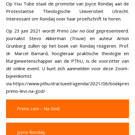
Op You Tube staat de promotie van Joyce Rondaij aan de
Protestantse Theologische Universiteit Utrecht.
Interessant om Rondaij over haar proefschrift te horen.
Op 23 juni 2021 wordt
Primo Levi na God
gepresenteerd.
Journalist Stevo Akkerman (
Trouw
) en auteur Arnon
Grunberg zullen op het boek van Rondaij reageren. Prof.
dr. Marcel Barnard, hoogleraar praktische theologie en
liturgiewetenschapper aan de PThU, is de voorzitter van
dit online event. U kunt zich aanmelden voor deze Zoom-
bijeenkomst
via
https://www.pthu.nl/actueel/agenda/2021/06/boekpresent
primo-levi-na-god/
Primo Levi – Na God.
Joyce Rondaij.