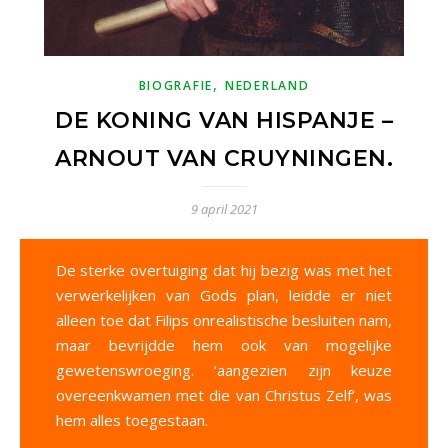
,
BIOGRAFIE
NEDERLAND
DE KONING VAN HISPANJE –
ARNOUT VAN CRUYNINGEN.
9 april 2021
De sterke overtuiging dat hij bezig was met het
verwerkelijken van Gods plan, leidde er niet
alleen toe dat Filips onrealistische besluiten nam,
maar bevrijdde hem ook van mogelijke
gewetenswroeging. ‘aangezien zijn keuze
overeenkwamen met die van Christus Zelf’, was
hem alles toegestaan.