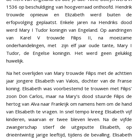
1536 op beschuldiging van hoogverraad onthoofd. Hendrik
trouwde opnieuw en Elizabeth werd buiten de
erfopvolging geplaatst. Enkele jaren na Hendriks dood
werd Mary I Tudor koningin van Engeland. Op aandringen
van Karel V trouwde Filips II, na moeizame
onderhandelingen, met zijn elf jaar oude tante, Mary I
Tudor, de Engelse koningin. Het werd geen gelukkig
huwelijk.
Na het overlijden van Mary trouwde Filips met de achttien
jaar jongere Elisabeth van Valois, dochter van de Franse
koning. Elisabeth was voorbestemd te trouwen met Filips’
zoon Don Carlos, maar na Mary’s dood stuurde Filips de
hertog van Alva naar Frankrijk om namens hem om de hand
van Elisabeth te vragen. In snel tempo kreeg Elisabeth vijf
kinderen, waarvan er twee bleven leven. Na de vijfde
zwangerschap stierf de uitgeputte Elisabeth, op
drieëntwintig jarige leeftijd, tijdens de bevalling. Elisabeth