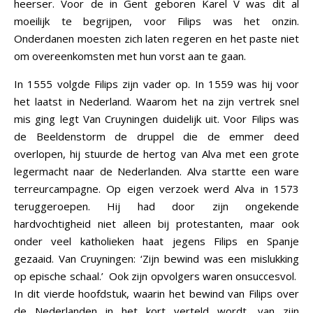
heerser. Voor de in Gent geboren Karel V was dit al
moeilijk te begrijpen, voor Filips was het onzin.
Onderdanen moesten zich laten regeren en het paste niet
om overeenkomsten met hun vorst aan te gaan.
In 1555 volgde Filips zijn vader op. In 1559 was hij voor
het laatst in Nederland. Waarom het na zijn vertrek snel
mis ging legt Van Cruyningen duidelijk uit. Voor Filips was
de Beeldenstorm de druppel die de emmer deed
overlopen, hij stuurde de hertog van Alva met een grote
legermacht naar de Nederlanden. Alva startte een ware
terreurcampagne. Op eigen verzoek werd Alva in 1573
teruggeroepen. Hij had door zijn ongekende
hardvochtigheid niet alleen bij protestanten, maar ook
onder veel katholieken haat jegens Filips en Spanje
gezaaid. Van Cruyningen: ‘Zijn bewind was een mislukking
op epische schaal.’ Ook zijn opvolgers waren onsuccesvol.
In dit vierde hoofdstuk, waarin het bewind van Filips over
de Nederlanden in het kort verteld wordt, van zijn