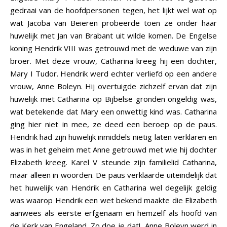
gedraai van de hoofdpersonen tegen, het lijkt wel wat op
wat Jacoba van Beieren probeerde toen ze onder haar
huwelijk met Jan van Brabant uit wilde komen. De Engelse
koning Hendrik VIII was getrouwd met de weduwe van zijn
broer. Met deze vrouw, Catharina kreeg hij een dochter,
Mary I Tudor. Hendrik werd echter verliefd op een andere
vrouw, Anne Boleyn. Hij overtuigde zichzelf ervan dat zijn
huwelijk met Catharina op Bijbelse gronden ongeldig was,
wat betekende dat Mary een onwettig kind was. Catharina
ging hier niet in mee, ze deed een beroep op de paus.
Hendrik had zijn huwelijk inmiddels nietig laten verklaren en
was in het geheim met Anne getrouwd met wie hij dochter
Elizabeth kreeg. Karel V steunde zijn familielid Catharina,
maar alleen in woorden. De paus verklaarde uiteindelijk dat
het huwelijk van Hendrik en Catharina wel degelijk geldig
was waarop Hendrik een wet bekend maakte die Elizabeth
aanwees als eerste erfgenaam en hemzelf als hoofd van
de Kerk van Engeland. Zo doe je dat! Anne Boleyn werd in