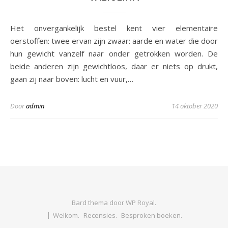
Het onvergankelijk bestel kent vier elementaire
oerstoffen: twee ervan zijn zwaar: aarde en water die door
hun gewicht vanzelf naar onder getrokken worden. De
beide anderen zijn gewichtloos, daar er niets op drukt,
gaan zij naar boven: lucht en vuur,…
Door
admin
14 oktober 2020
Bard thema door
WP Royal
.
Welkom.
Recensies.
Besproken boeken.