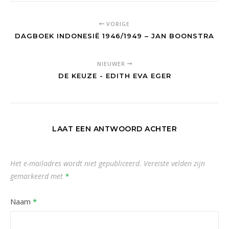
VORIGE
DAGBOEK INDONESIË 1946/1949 – JAN BOONSTRA
NIEUWER
DE KEUZE - EDITH EVA EGER
LAAT EEN ANTWOORD ACHTER
Het e-mailadres wordt niet gepubliceerd.
Vereiste velden zijn
gemarkeerd met
*
Naam
*