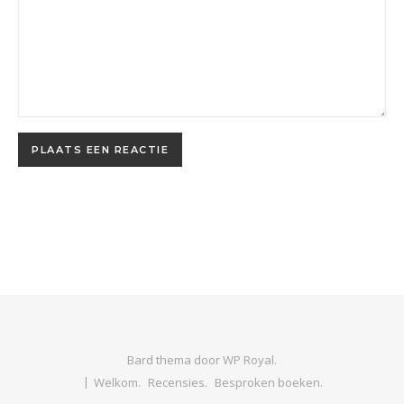
Bard thema door
WP Royal
.
Welkom.
Recensies.
Besproken boeken.