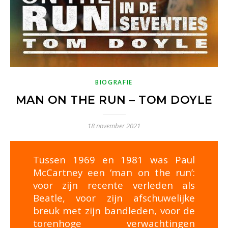
BIOGRAFIE
MAN ON THE RUN – TOM DOYLE
18 november 2021
Tussen 1969 en 1981 was Paul
McCartney een ‘man on the run’:
voor zijn recente verleden als
Beatle, voor zijn afschuwelijke
breuk met zijn bandleden, voor de
torenhoge verwachtingen